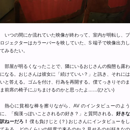
いつの間にか流れていた映像が終わって、室内が明転し、プ
ロジェクターはカラーバーを映していた、S 端子で映像出力し
てみるたい。
部屋が明るくなったことで、隣にいるおじさんの痴態も露わ
になる。おじさんは彼女に「続けていい？」と訊き、それには
いと答える。ゴムを付け、行為を再開する。僕てっきりそのま
ま前席の椅子にぶちまけるのかと思ったよ……(ひどい)
熱心に貧相な棒を擦りながら、AV のインタビューのよう
に、「痴漢っぽいことされるの好き？」と質問される。
好きな
訳ねーだろ！
僕も負けじと (？) おじさんにインタビューを
てみる。どのくらいの頻度で来るのか？ 見せるのが好きなの