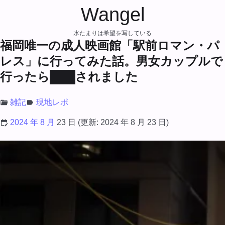
Wangel
水たまりは希望を写している
福岡唯一の成人映画館「駅前ロマン・パ
レス」に行ってみた話。男女カップルで
行ったら███されました
雑記
現地レポ
2024 年 8 月
23 日
(更新:
2024 年 8 月 23 日
)