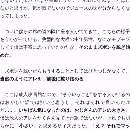
きない (！) のでかなり警戒していた。流石にそんなことはし
ないと思うが、気が気でないのでジュースの味が分からなくな
ってしまった。
ついに僕らの席の隣の隣に座る人がでてきて、こちらの様子
をうかがっている。典型的な大柄の中年男性。なにかモゾモゾ
してて僕は不審に思っていたのだが、
そのままズボンを脱ぎ始
めた
。
ズボンを脱いだらもうすることとしてはひとつしかなくて、
当然のようにアレを、前後に擦り始める
。
ここは成人映画館なので、
“そういうこと”
をする人がいる
はおかしい話では無いと思うし、それはそれで良いんだけ
ど……。
いちばん気になったのは、おじさんのアレの大きさ
。
僕は他人のアレをたくさん見てきた訳ではないが、それでも明
らかに「
小さい
」と思えるサイズだった。「
え？ それでマ