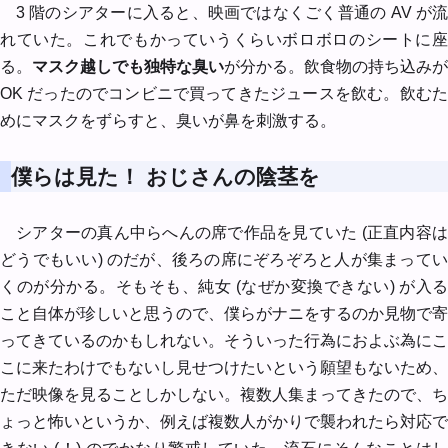
3 階のシアターに入ると、映画ではなくごく普通の AV が流
れていた。これでもかっていうくらいボロボロのシートに座
る。
マスク越しでも独特な臭い
が分かる。飲食物の持ち込みが
OK だったのでコンビニで買ってきたジュースを飲む。飲むた
めにマスクをずらすと、臭いが鼻を刺激する。
僕らは見た！ おじさんの陰茎を
シアターの真ん中らへんの席で作品を見ていた (正直内容は
どうでもいい) のだが、後ろの席にぞろぞろと人が集まってい
くのが分かる。そもそも、純女 (なぜか変換できない) が入る
こと自体が珍しいと思うので、僕らがナニをするのか見物で寄
ってきているのかもしれない。そういった行為におよぶ為にこ
こに来たわけでもないし見せつけたいという願望もないため、
ただ映像を見ることしかしない。複数人集まってきたので、ち
ょっと怖いというか、例えば複数人がかりで襲われたら対応で