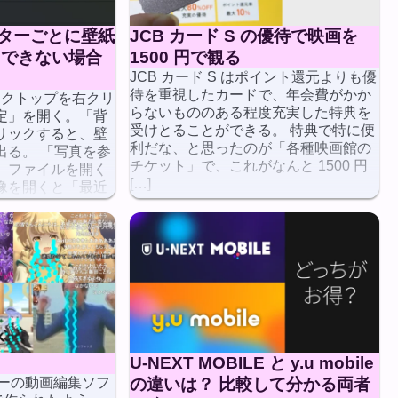
モニターごとに壁紙
JCB カード S の優待で映画を
・できない場合
1500 円で観る
JCB カード S はポイント還元よりも優
待を重視したカードで、年会費がかか
スクトップを右クリ
らないもののある程度充実した特典を
定」を開く。「背
受けとることができる。 特典で特に便
リックすると、壁
利だな、と思ったのが「各種映画館の
出る。 「写真を参
チケット」で、これがなんと 1500 円
、ファイルを開く
[…]
像を開くと「最近
U-NEXT MOBILE と y.u mobile
フリーの動画編集ソフ
の違いは？ 比較して分かる両者