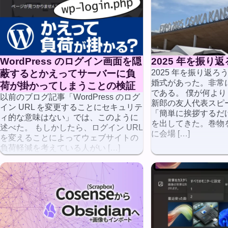
WordPress のログイン画面を隠
2025 年を振り返
蔽するとかえってサーバーに負
2025 年を振り返ろ
婚式があった。非常
荷が掛かってしまうことの検証
である。 僕が何よ
以前のブログ記事「WordPress のログ
新郎の友人代表スピ
イン URL を変更することにセキュリテ
「簡単に挨拶するだ
ィ的な意味はない」では、このように
を出してきた。巻物
述べた。 もしかしたら、ログイン URL
に会場 […]
を変えることによってウェブサイトの
負荷軽減を考えている人がい […]