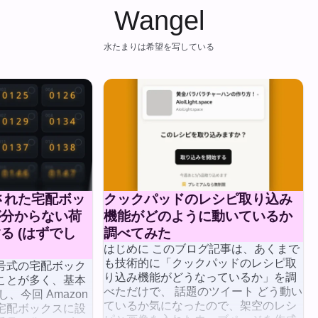
Wangel
水たまりは希望を写している
達された宅配ボッ
クックパッドのレシピ取り込み
が分からない荷
機能がどのように動いているか
る (はずでし
調べてみた
はじめに このブログ記事は、あくまで
も技術的に「クックパッドのレシピ取
号式の宅配ボック
り込み機能がどうなっているか」を調
ことが多く、基本
べただけで、 話題のツイート どう動い
、今回 Amazon
ているか気になったので、架空のレシ
宅配ボックスに設