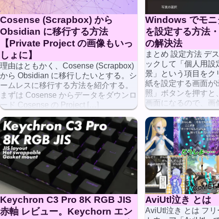
Cosense (Scrapbox) から
Windows で
Obsidian に移行する方法
を設定する方法
【Private Project の画像もいっ
の解決法
しょに】
まとめ 設定方法 デ
ックして「個人用設
理由はともかく、Cosense (Scrapbox)
景」という項目をク
から Obsidian に移行したいとする。シ
紙を設定する画面が
ームレスに移行する方法を紹介する。
照」ボタンを押すと
まずは Cosense からデータをダウンロ
画面になるので、画
ード Cosense の Project […]
使った画像 […]
Keychron C3 Pro 8K RGB JIS
AviUtl泣き とは
赤軸 レビュー。Keychorn エン
AviUtl泣き とは 