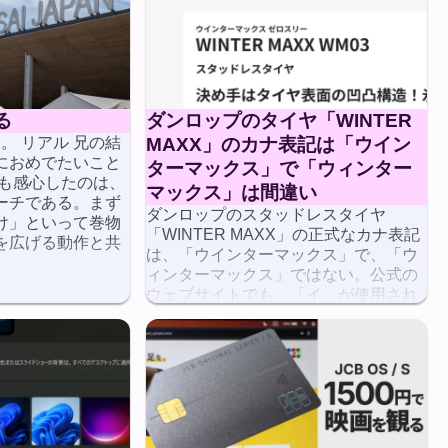
る
ダンロップのタイヤ「WINTER
う。 リアル 兄の結
MAXX」のカナ表記は「ウイン
におめでたいこと
ターマックス」で「ウィンター
りも感心したのは、
マックス」は間違い
ーチである。まず
ダンロップのスタッドレスタイヤ
け」といって巻物
「WINTER MAXX」の正式なカナ表記
を広げる動作と共
は、「ウインターマックス」で、「ウ
ィンターマックス」ではない。公式の
ウェブサイトでも、「イ」が使用され
ている。 しかしながら、ダンロップ以
外のサイト […]