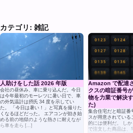
カテゴリ: 雑記
人助けをした話 2026 年版
Amazon で配
会社の昼休み、車に乗り込んだ。今日
クスの暗証番号
は今年最初のモーレツに暑い日で、車
物を力業で解決す
の外気温計は摂氏 34 度を示してい
た)
た。 「今日は暑い！」と写真を撮りた
集合住宅だと暗証番
くなるほどだった。 エアコンが効き始
スが用意されている
める前の地獄のような熱さに耐えなが
的には便利だ。 しかし
ら車を走ら […]
で注文した商品は、