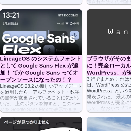
定されたはずの暗証
うすることもできな
在票や […]
ブラウザがそのまま 
LineageOS のシステムフォント
に！完全ローカル
として Google Sans Flex が追
WordPress」が
加！ てか Google Sans ってオ
3 行でまとめ これはな
ープンソースになったの！？
日、WordPress 公
LineageOS 23.2 の新しいアップデート
WordPress」と
を適用したら、アルファベット・数字
発表された。 最大
の書体が変更されていることに気がつ
WordPress が完
いた。 上のボタンを押すと、このペー
して、なおかつブラウザ
ジを Google Sans Flex で表示できま
す。 あの G […]