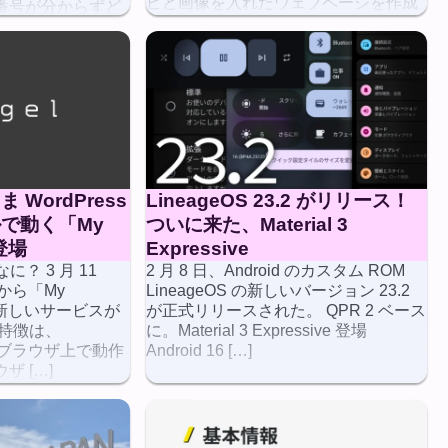
ピと画像を入れたウェブページを作成
番号が分からずど
して、読み […]
かった。本来、不
WordPress
LineageOS 23.2 がリリース！
で動く「My
ついに来た、Material 3
登場
Expressive
に？ 3 月 11
2 月 8 日、Android のカスタム ROM
式から「My
LineageOS の新しいバージョン 23.2
いう新しいサービスが
が正式リリースされた。 QPR 2 ベース
の特徴は、
に。Material 3 Expressive 登場
全にブラウザ上で動作
Android 16 […]
 […]