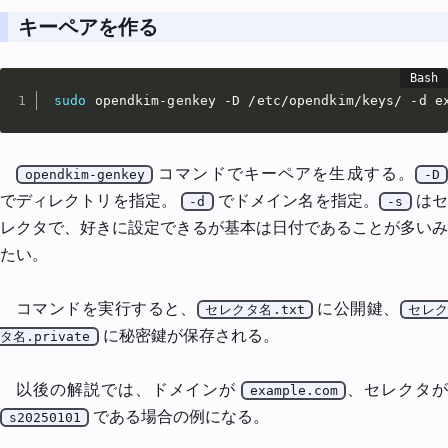
キーペアを作る
sudo
 opendkim-genkey -D /etc/opendkim/keys/ -d e
コマンドでキーペアを生成する。
opendkim-genkey
-D
でディレクトリを指定。
でドメイン名を指定。
は
-d
-s
レクタで、好きに設定できるが基本は日付であることが多いみ
たい。
コマンドを実行すると、
に公開鍵、
セレクタ名.txt
セレク
に秘密鍵が保存される。
タ名.private
以後の解説では、ドメインが
、セレクタ
example.com
である場合の例になる。
s20250101