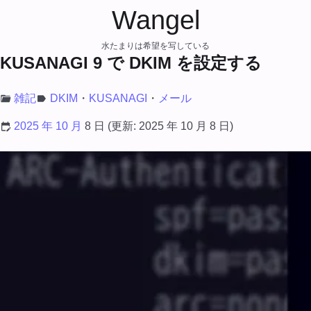
Wangel
水たまりは希望を写している
KUSANAGI 9 で DKIM を設定する
雑記
DKIM
KUSANAGI
メール
2025 年 10 月
8 日
(更新:
2025 年 10 月 8 日
)