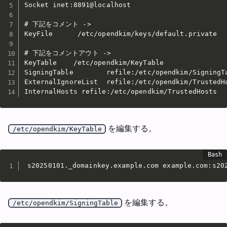
Socket inet:8891@localhost

# 下記をコメント ->

KeyFile      /etc/opendkim/keys/default.private

# 下記をコメントアウト ->

KeyTable    /etc/opendkim/KeyTable

SigningTable        refile:/etc/opendkim/SigningTa
ExternalIgnoreList  refile:/etc/opendkim/TrustedHo
InternalHosts refile:/etc/opendkim/TrustedHosts
を編集する。
/etc/opendkim/KeyTable
s20250101._domainkey.example.com example.com:s20
を編集する。
/etc/opendkim/SigningTable