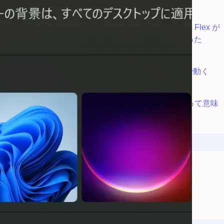
か調べてみた
LineageOS のシステムフォントとして Google Sans Flex が
追加！ てか Google Sans ってオープンソースになった
の！？
ブラウザがそのまま WordPress に！完全ローカルで動く
「My WordPress」が登場
安易に始めると崩壊する？ ABテストが大多数にとって意味
がないといえる 4 つの理由
カテゴリ
レビュー
(10)
怪文書
(14)
雑記
(164)