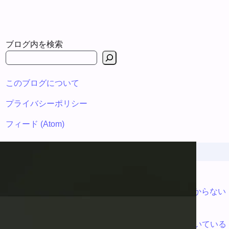
ブログ内を検索
このブログについて
プライバシーポリシー
フィード (Atom)
最近の投稿
人助けをした話 2026 年版
Amazon で配達された宅配ボックスの暗証番号が分からない
荷物を力業で解決する (はずでした)
クックパッドのレシピ取り込み機能がどのように動いている