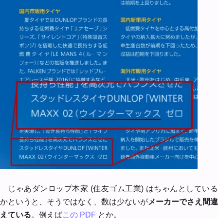
じゃあダンロップ本家 (住友ゴム工業) はちゃんとしている
かというと、そうではなく、数は少ないが
メーカーでさえ間違
えている
。例えば
この PDF
とか。