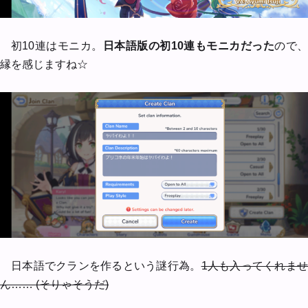
初10連はモニカ。
日本語版の初10連もモニカだった
ので
縁を感じますね☆
日本語でクランを作るという謎行為。
1人も入ってくれま
ん…… (そりゃそうだ)