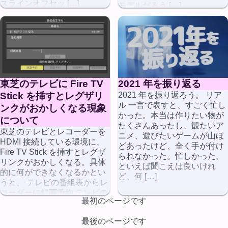
スラインオフセッ […]
モデルだろう […]
東芝のテレビに Fire TV
2021 年を振り返る
Stick を挿すとレグザリ
2021 年を振り返ろう。 リア
ル 一言で表すと、すごく忙し
ンクがおかしくなる現象
かった。本当は作りたい物が
について
たくさんあったし、観たいア
東芝のテレビとレコーダーを
ニメ、遊びたいゲームが山ほ
HDMI 接続している環境に、
どあったけど、全く手が付け
Fire TV Stick を挿すとレグザ
られなかった。忙しかった、
リンクがおかしくなる。具体
といえば聞こえは良いけれ
的に何ができなくなるかとい
ど、何 […]
うと、 テレビの番組表からレ
コーダーに録画予約 テレビの
最初のページです
リモコンでレ […]
最後のページです