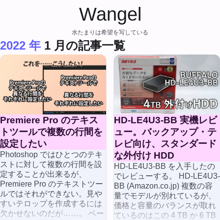
Wangel
水たまりは希望を写している
2022 年
1 月の記事一覧
Premiere Pro のテキス
HD-LE4U3-BB 実機レビ
トツールで複数の行間を
ュー。バックアップ・テ
設定したい
レビ向け、スタンダード
Photoshop ではひとつのテキ
な外付け HDD
ストに対して複数の行間を設
HD-LE4U3-BB を入手したの
定することが出来るが、
でレビューする。 HD-LE4U3-
Premiere Pro のテキストツー
BB (Amazon.co.jp) 複数の容
ルではそれができない。見や
量でモデルが別れているが、
すいテロップを作成するには
価格と容量のバランスが取れ
欠かせないのだが……。 ベー
ているのはこの 4 TB か 6 TB