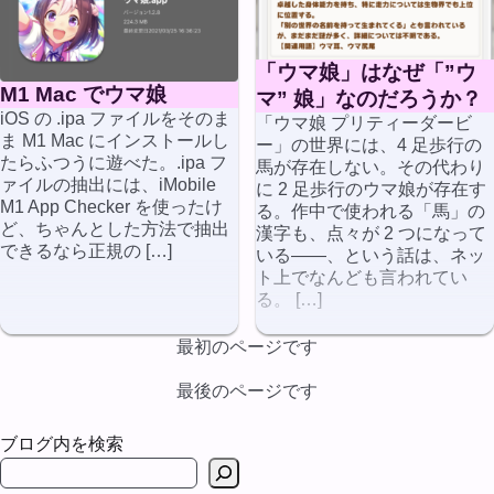
「ウマ娘」はなぜ「”ウ
M1 Mac でウマ娘
マ” 娘」なのだろうか？
iOS の .ipa ファイルをそのま
「ウマ娘 プリティーダービ
ま M1 Mac にインストールし
ー」の世界には、4 足歩行の
たらふつうに遊べた。.ipa フ
馬が存在しない。その代わり
ァイルの抽出には、iMobile
に 2 足歩行のウマ娘が存在す
M1 App Checker を使ったけ
る。作中で使われる「馬」の
ど、ちゃんとした方法で抽出
漢字も、点々が 2 つになって
できるなら正規の […]
いる――、という話は、ネッ
ト上でなんども言われてい
る。 […]
最初のページです
最後のページです
ブログ内を検索