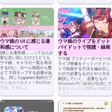
い。 動作確認が取れたアプリ
ー消費を減らすことができ
ウマ娘 プリティーダービー
る。 けど […]
[…]
ウマ娘の UI に感じる違
ウマ娘のライブをドット
和感について
バイドットで視聴・録画
(感じる違和感……ってなんか
する
変な言い回しだけど) どうも
ウマ娘 プリティーダービーの
ウマ娘、キャラの一覧を表示
ライブ映像をドットバイドッ
するのに、ホーム画面から数
トで録画する方法を編み出し
えて 3 回タップする必要があ
たので必要なものとやり方を
る。 同じ Cygames 制作のプ
解説していく。 必要なもの
リンセスコネクト！Re:Dive
Windows PC (録画が快適にで
では、1 タ […]
きるスペック) 1920 x 1080 以
上のモ […]