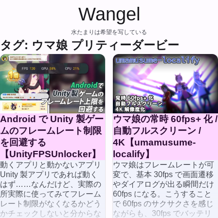
Wangel
水たまりは希望を写している
タグ: ウマ娘 プリティーダービー
Android で Unity 製ゲー
ウマ娘の常時 60fps+ 化 /
ムのフレームレート制限
自動フルスクリーン /
を回避する
4K【umamusume-
【UnityFPSUnlocker】
localify】
動くアプリと動かないアプリ
ウマ娘はフレームレートが可
Unity 製アプリであれば動く
変で、基本 30fps で画面遷移
はず……なんだけど、実際の
やダイアログが出る瞬間だけ
所実際に使ってみてフレーム
60fps になる。こうすること
レート制限がなくなるかどう
で 60fps のサクサクさを感じ
かチェックしないと分からな
ながらも、30fps でバッテリ