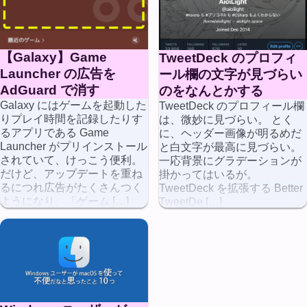
【Galaxy】Game
TweetDeck のプロフィ
Launcher の広告を
ール欄の文字が見づらい
AdGuard で消す
のをなんとかする
Galaxy にはゲームを起動した
TweetDeck のプロフィール欄
りプレイ時間を記録したりす
は、微妙に見づらい。 とく
るアプリである Game
に、ヘッダー画像が明るめだ
Launcher がプリインストール
と白文字が最高に見づらい。
されていて、けっこう便利。
一応背景にグラデーションが
だけど、アップデートを重ね
掛かってはいるが。
るにつれ広告がたくさんつく
TweetDeck を拡張する Better
ようになり、「ゲーム […]
TweetDe […]