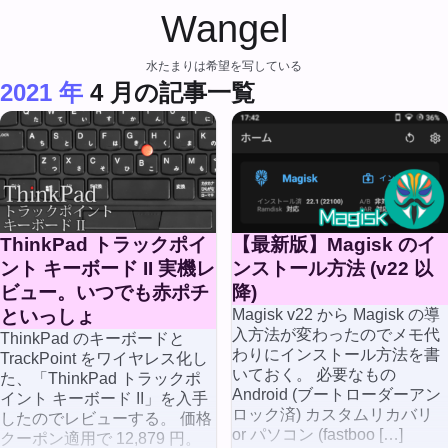
Wangel
水たまりは希望を写している
2021 年
4 月の記事一覧
ThinkPad トラックポイ
【最新版】Magisk のイ
ント キーボード II 実機レ
ンストール方法 (v22 以
ビュー。いつでも赤ポチ
降)
といっしょ
Magisk v22 から Magisk の導
入方法が変わったのでメモ代
ThinkPad のキーボードと
わりにインストール方法を書
TrackPoint をワイヤレス化し
いておく。 必要なもの
た、「ThinkPad トラックポ
Android (ブートローダーアン
イント キーボード II」を入手
ロック済) カスタムリカバリ
したのでレビューする。 価格
or パソコン (fastboo […]
クーポン適用で 12,879 円。