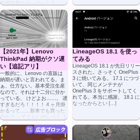
中価格帯のキーボー […]
【2021年】Lenovo
LineageOS 18.1 を使っ
ThinkPad 納期がクソ遅
てみる
い【追記アリ】
LineageOS 18.1 が先日リリー
スされた。さっそく OnePlus
一般的に、Lenovo の直販は
3 に焼いてみる。 17.1 につづ
納期が遅いと言われてる。ま
いて、同じメンテナが
ぁ、仕方ない。基本受注生産
OnePlus 3 をサポートしてく
なので。それは十二分に分か
れてる。本当に感謝。 18.1 に
っている。 けどよお……。 遅
なったからとい […]
すぎるだろ！！！！ 4 ヶ月掛
かるって……新車でも買った
のか？ ってくらいのレベ […]