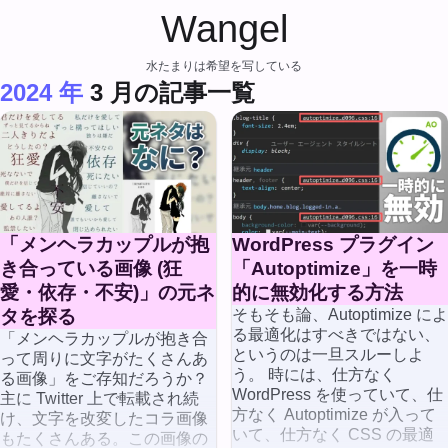
Wangel
水たまりは希望を写している
2024 年
3 月の記事一覧
「メンヘラカップルが抱
WordPress プラグイン
き合っている画像 (狂
「Autoptimize」を一時
愛・依存・不安)」の元ネ
的に無効化する方法
タを探る
そもそも論、Autoptimize によ
る最適化はすべきではない、
「メンヘラカップルが抱き合
というのは一旦スルーしよ
って周りに文字がたくさんあ
う。 時には、仕方なく
る画像」をご存知だろうか？
WordPress を使っていて、仕
主に Twitter 上で転載され続
方なく Autoptimize が入って
け、文字を改変したコラ画像
いて、仕方なく CSS の最適
もたくさんある。この画像の